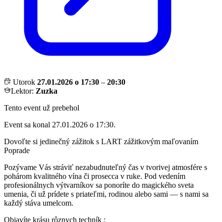
Utorok
27.01.2026 o 17:30
–
20:30
Lektor:
Zuzka
Tento event už prebehol
Event sa konal 27.01.2026 o 17:30.
Dovoľte si jedinečný zážitok s LART zážitkovým maľovaním
Poprade
Pozývame Vás stráviť nezabudnuteľný čas v tvorivej atmosfére s
pohárom kvalitného vína či prosecca v ruke. Pod vedením
profesionálnych výtvarníkov sa ponoríte do magického sveta
umenia, či už prídete s priateľmi, rodinou alebo sami — s nami sa
každý stáva umelcom.
Objavíte krásu rôznych techník :