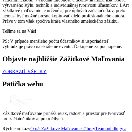
výtvarného štýlu, techník a individuálnej tvorivosti účastníkov. LArt
zážitkové maľovanie je určené aj pre úplných začiatočníkov, preto
nemusí byť možné presne kopírovať dielo profesionálneho autora.
Práve v tom však spočíva krása vlastného umeleckého zážitku.
Tešíme sa na Vás!
PS: V prípade menšieho počtu účastníkov si usporiadateľ
vyhradzuje právo na skrátenie eventu. Ďakujeme za pochopenie.
Objavte najbližšie Zážitkové Maľovania
ZOBRAZIŤ VŠETKY
Pätička webu
Zážitkové maľovanie prináša relax, radosť a priestor pre tvorivosť –
pre začiatočníkov aj pokročilých.
Rýchle odkazy
O nás
Zážitkové Maľovanie
Tábory
Teambuildingy a