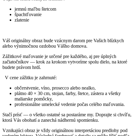
jemnú maľbu štetcom
špachtľovanie
zlatenie
Váš originálny obraz bude vzácnym darom pre Vašich blízkych
alebo výnimočnou ozdobou Vášho domova.
Zážitkové maľovanie je určené pre každého, aj pre úplných
začiatočníkov — krok za krokom vytvoríme spolu dielo, na ktoré
budete právom hrdí.
V cene zážitku je zahrnuté:
občerstvenie, víno, prosecco alebo nealko,
plátno 40 × 30 cm, stojan, farby, štetce, zástera a všetky
maliarske pomôcky,
profesionálne umelecké vedenie počas celého maľovania.
Stačí prísť — o všetko ostatné sa postaráme my. Doprajte si chvíľu,
ktorá Vás obohatí a zanechá nádhernú spomienku.
Vznikajúci obraz je vždy originálnou interpretáciou predlohy pod
vedením lektora. Výsledná farebnosť a detaily sa môžu líšiť podľa