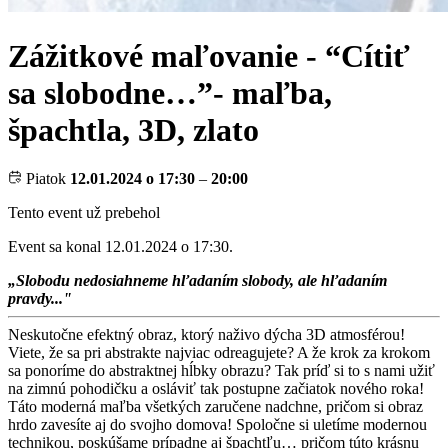
Zážitkové maľovanie - “Cítiť
sa slobodne…”- maľba,
špachtla, 3D, zlato
Piatok
12.01.2024 o 17:30
–
20:00
Tento event už prebehol
Event sa konal 12.01.2024 o 17:30.
„Slobodu nedosiahneme hľadaním slobody, ale hľadaním
pravdy..."
Neskutočne efektný obraz, ktorý naživo dýcha 3D atmosférou!
Viete, že sa pri abstrakte najviac odreagujete? A že krok za krokom
sa ponoríme do abstraktnej hĺbky obrazu? Tak príď si to s nami užiť
na zimnú pohodičku a osláviť tak postupne začiatok nového roka!
Táto moderná maľba všetkých zaručene nadchne, pričom si obraz
hrdo zavesíte aj do svojho domova! Spoločne si uletíme modernou
technikou, poskúšame prípadne aj špachtľu… pričom túto krásnu