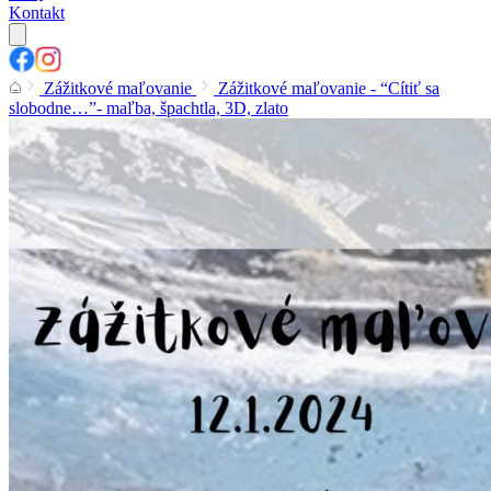
Kontakt
Zážitkové maľovanie
Zážitkové maľovanie - “Cítiť sa
slobodne…”- maľba, špachtla, 3D, zlato