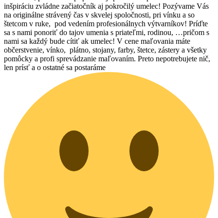
inšpiráciu zvládne začiatočník aj pokročilý umelec! Pozývame Vás
na originálne strávený čas v skvelej spoločnosti, pri vínku a so
štetcom v ruke, pod vedením profesionálnych výtvarníkov! Príďte
sa s nami ponoriť do tajov umenia s priateľmi, rodinou, …pričom s
nami sa každý bude cítiť ak umelec! V cene maľovania máte
občerstvenie, vínko, plátno, stojany, farby, štetce, zástery a všetky
pomôcky a profi sprevádzanie maľovaním. Preto nepotrebujete nič,
len prísť a o ostatné sa postaráme