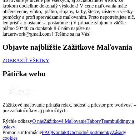
maľovanie je určené pre všetkých, aj začiatočníkov a krok za
krokom docielime dokonalý výsledok! V cene maľovania máte
občerstvenie, vínko, plátno, stojany, farby, štetce, zástery a všetky
pomôcky a profi sprevádzanie maľovaním. Preto nepotrebujete nič,
len prísť a o ostatné sa postaráme :) V prípade záujmu o väčšie
plátno 50*40 za doplatok 8 € nám napíšte na
lart.artwork@gmail.com ! Tešíme sa na Vás!
Objavte najbližšie Zážitkové Maľovania
ZOBRAZIŤ VŠETKY
Pätička webu
Zážitkové maľovanie prináša relax, radosť a priestor pre tvorivosť –
pre začiatočníkov aj pokročilých.
Rýchle odkazy
O nás
Zážitkové Maľovanie
Tábory
Teambuildingy a
oslavy
Pomoc a informácie
FAQ
Kontakt
Obchodné podmienky
Zásady
cookies