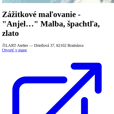
Zážitkové maľovanie -
"Anjel…" Malba, špachtľa,
zlato
LART Atelier
— Drieňová 37, 82102 Bratislava
Otvoriť v mape