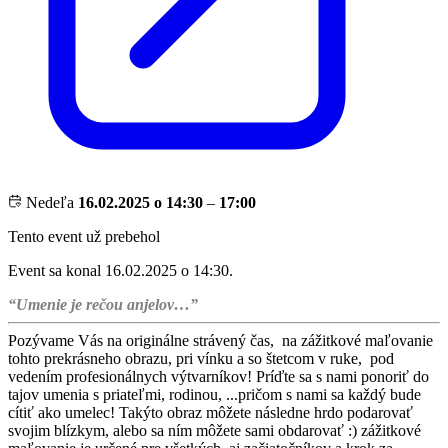
Nedeľa
16.02.2025 o 14:30
–
17:00
Tento event už prebehol
Event sa konal 16.02.2025 o 14:30.
“Umenie je rečou anjelov…”
Pozývame Vás na originálne strávený čas, na zážitkové maľovanie
tohto prekrásneho obrazu, pri vínku a so štetcom v ruke, pod
vedením profesionálnych výtvarníkov! Príďte sa s nami ponoriť do
tajov umenia s priateľmi, rodinou, ...pričom s nami sa každý bude
cítiť ako umelec! Takýto obraz môžete následne hrdo podarovať
svojim blízkym, alebo sa ním môžete sami obdarovať :) zážitkové