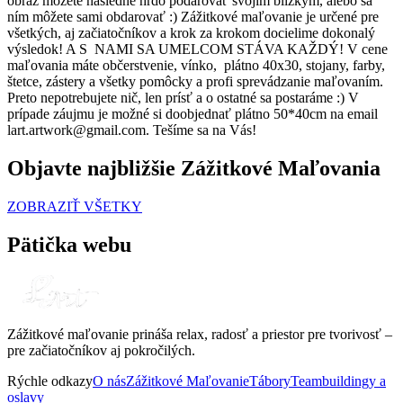
obraz môžete následne hrdo podarovať svojim blízkym, alebo sa
ním môžete sami obdarovať :) Zážitkové maľovanie je určené pre
všetkých, aj začiatočníkov a krok za krokom docielime dokonalý
výsledok! A S NAMI SA UMELCOM STÁVA KAŽDÝ! V cene
maľovania máte občerstvenie, vínko, plátno 40x30, stojany, farby,
štetce, zástery a všetky pomôcky a profi sprevádzanie maľovaním.
Preto nepotrebujete nič, len prísť a o ostatné sa postaráme :) V
prípade záujmu je možné si doobjednať plátno 50*40cm na email
lart.artwork@gmail.com. Tešíme sa na Vás!
Objavte najbližšie Zážitkové Maľovania
ZOBRAZIŤ VŠETKY
Pätička webu
Zážitkové maľovanie prináša relax, radosť a priestor pre tvorivosť –
pre začiatočníkov aj pokročilých.
Rýchle odkazy
O nás
Zážitkové Maľovanie
Tábory
Teambuildingy a
oslavy