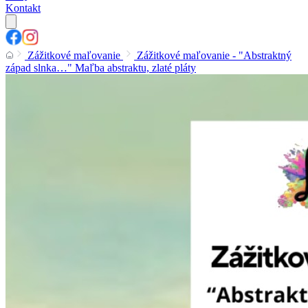
Kontakt
Zážitkové maľovanie
Zážitkové maľovanie - "Abstraktný
západ slnka…" Maľba abstraktu, zlaté pláty