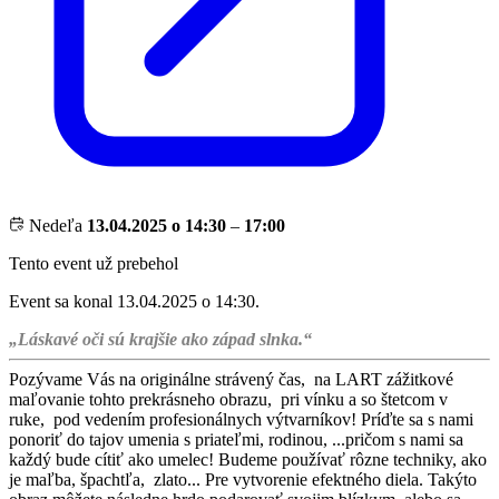
Nedeľa
13.04.2025 o 14:30
–
17:00
Tento event už prebehol
Event sa konal 13.04.2025 o 14:30.
„Láskavé oči sú krajšie ako západ slnka.“
Pozývame Vás na originálne strávený čas, na LART zážitkové
maľovanie tohto prekrásneho obrazu, pri vínku a so štetcom v
ruke, pod vedením profesionálnych výtvarníkov! Príďte sa s nami
ponoriť do tajov umenia s priateľmi, rodinou, ...pričom s nami sa
každý bude cítiť ako umelec! Budeme používať rôzne techniky, ako
je maľba, špachtľa, zlato... Pre vytvorenie efektného diela. Takýto