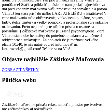
doma pre povinnosti čas? Tak príďte medzi nás a my Vám s tým
pomôžeme! Stačí sa prihlásiť a následne nám poslať najneskôr dva
dni pred konaním maľovania Vašu predstavu na schválenie a potom
Vám už len stačí prísť do nášho LART ATELIÉRU v Bratislave! V
cene maľovania máte občerstvenie, vínko/ nealko, plátno, stojany,
farby, štetce, zástery a všetky pomôcky a profesionálne sprevádzanie
maľovaním. Preto nepotrebujete nič, len prísť a o ostatné sa
postaráme :) Zážitkové maľovanie je úžasná psychohygiena, ktorá
Vám dostane obe hemisféry do potrebného balansu a zaručene si
oddýchnete a zrelaxujete! Za doplatok 8e je možnosť veľkého
plátna 50x40, je nás nutné vopred informovať na
lart.artwork@gmail.com! Tešíme sa na Vás!
Objavte najbližšie Zážitkové Maľovania
ZOBRAZIŤ VŠETKY
Pätička webu
Zážitkové maľovanie prináša relax, radosť a priestor pre tvorivosť –
pre začiatočníkov aj pokročilých.