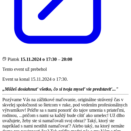
Piatok
15.11.2024 o 17:30
–
20:00
Tento event už prebehol
Event sa konal 15.11.2024 o 17:30.
„Môžeš dosiahnuť všetko, čo si tvoja myseľ vie predstaviť..."
Pozývame Vás na zážitkové maľovanie, originálne strávený čas v
skvelej spoločnosti so štetcom v ruke, pod vedením profesionálnych
výtvarníkov! Príďte sa s nami ponoriť do tajov umenia s priateľmi,
rodinou, ...pričom s nami sa každý bude cítiť ako umelec! Už dlho
uvažujete, žeby ste si namaľovali svoj obraz? Taký, ktorý ste
napríklad s nami nestihli namaľovať? Alebo taký, na ktorý nemáte