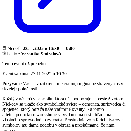
Nedeľa
23.11.2025 o 16:30
–
19:00
Lektor:
Veronika Šmiralová
Tento event už prebehol
Event sa konal 23.11.2025 o 16:30.
Pozývame Vás na zážitkovú arteterapiu, originálne strávený čas v
skvelej spoločnosti.
Každý z nás má v sebe silu, ktorá nás podporuje na ceste životom.
Niekedy sa ukáže ako symbolické zviera – ochranca, sprievodca či
spojenec, ktorý odráža naše vnútorné kvality. Na tomto
arteterapeutickom workshope sa vydáme na cestu hľadania
vlastného sprievodného zvieraťa. Prostredníctvom farieb, tvarov a
symbolov mu dáme podobu v obraze a preskúmame, čo nám
prináša.