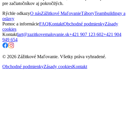
pre začiatočníkov aj pokročilých.
Rýchle odkazy
O nás
Zážitkové Maľovanie
Tábory
Teambuildingy a
oslavy
Pomoc a informácie
FAQ
Kontakt
Obchodné podmienky
Zásady
cookies
Kontakt
lart@zazitkovemalovanie.sk
+421 907 123 602
+421 904
949 654
© 2026 Zážitkové Maľovanie. Všetky práva vyhradené.
Obchodné podmienky
Zásady cookies
Kontakt