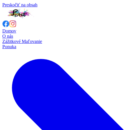
Preskočiť na obsah
Domov
O nás
Zážitkové Maľovanie
Ponuka