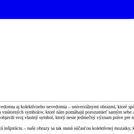
mia aj kolektívneho nevedomia – univerzálnymi obrazmi, ktoré spájaj
h vnútorných symbolov, ktoré nám pomáhajú porozumieť samým sebe aj
javili svoj vlastný symbol, ktorý nesie jedinečný význam práve pre n
 inšpiráciu – naše obrazy sa tak stanú súčasťou kolektívnej mozaiky,