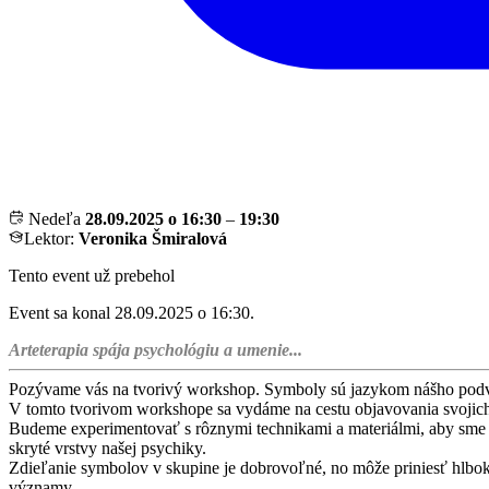
Nedeľa
28.09.2025 o 16:30
–
19:30
Lektor:
Veronika Šmiralová
Tento event už prebehol
Event sa konal 28.09.2025 o 16:30.
Arteterapia spája psychológiu a umenie...
Pozývame vás na tvorivý workshop. Symboly sú jazykom nášho podvedo
V tomto tvorivom workshope sa vydáme na cestu objavovania svojic
Budeme experimentovať s rôznymi technikami a materiálmi, aby sme ob
skryté vrstvy našej psychiky.
Zdieľanie symbolov v skupine je dobrovoľné, no môže priniesť hlbokú
významy.