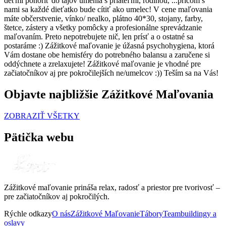
deťmi ponoriť do tajov umenia s priateľmi, rodinou, ...pričom s
nami sa každé dieťatko bude cítiť ako umelec! V cene maľovania
máte občerstvenie, vínko/ nealko, plátno 40*30, stojany, farby,
štetce, zástery a všetky pomôcky a profesionálne sprevádzanie
maľovaním. Preto nepotrebujete nič, len prísť a o ostatné sa
postaráme :) Zážitkové maľovanie je úžasná psychohygiena, ktorá
Vám dostane obe hemisféry do potrebného balansu a zaručene si
oddýchnete a zrelaxujete! Zážitkové maľovanie je vhodné pre
začiatočníkov aj pre pokročilejších ne/umelcov :)) Teším sa na Vás!
Objavte najbližšie Zážitkové Maľovania
ZOBRAZIŤ VŠETKY
Pätička webu
Zážitkové maľovanie prináša relax, radosť a priestor pre tvorivosť –
pre začiatočníkov aj pokročilých.
Rýchle odkazy
O nás
Zážitkové Maľovanie
Tábory
Teambuildingy a
oslavy