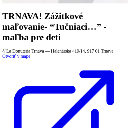
TRNAVA! Zážitkové
maľovanie- “Tučniaci…” -
maľba pre deti
La Donuteria Trnava
— Halenárska 419/14, 917 01 Trnava
Otvoriť v mape