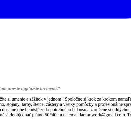
itom unesie najťažšie bremená.“
žite si umenie a zážitok v jednom ! Spoločne si krok za krokom nama
o, stojany, farby, štetce, zástery a všetky pomôcky a profesionálne spr
dostane obe hemisféry do potrebného balansu a zaručene si oddýchnet
oobjednať plátno 50*40cm na email lart.artwork@gmail.com. Teš