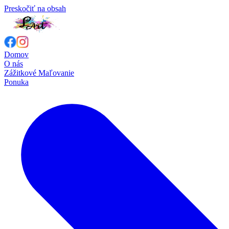
Preskočiť na obsah
Domov
O nás
Zážitkové Maľovanie
Ponuka