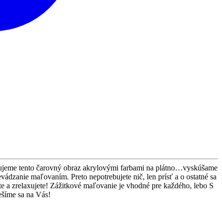
ľujeme tento čarovný obraz akrylovými farbami na plátno…vyskúšame
evádzanie maľovaním. Preto nepotrebujete nič, len prísť a o ostatné sa
e a zrelaxujete! Zážitkové maľovanie je vhodné pre každého, lebo S
íme sa na Vás!