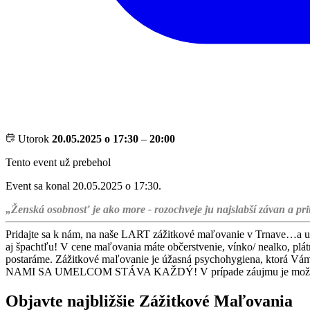
Utorok
20.05.2025 o 17:30
–
20:00
Tento event už prebehol
Event sa konal 20.05.2025 o 17:30.
„Ženská osobnosť je ako more - rozochveje ju najslabší závan a pr
Pridajte sa k nám, na naše LART zážitkové maľovanie v Trnave…a u
aj špachtľu! V cene maľovania máte občerstvenie, vínko/ nealko, plátn
postaráme. Zážitkové maľovanie je úžasná psychohygiena, ktorá Vám 
NAMI SA UMELCOM STÁVA KAŽDÝ! V prípade záujmu je možné si d
Objavte najbližšie Zážitkové Maľovania