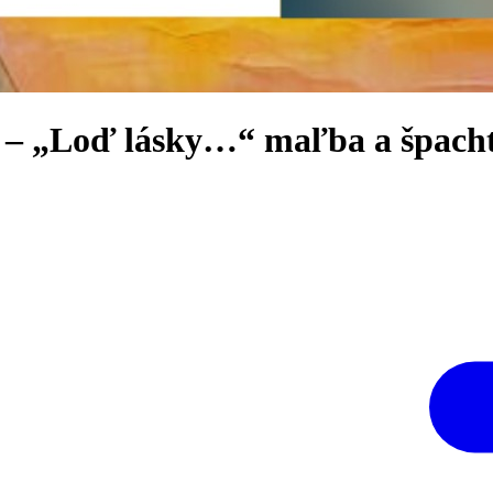
– „Loď lásky…“ maľba a špach