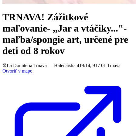
TRNAVA! Zážitkové
maľovanie- ,,Jar a vtáčiky..."-
maľba/spongie art, určené pre
deti od 8 rokov
La Donuteria Trnava
— Halenárska 419/14, 917 01 Trnava
Otvoriť v mape