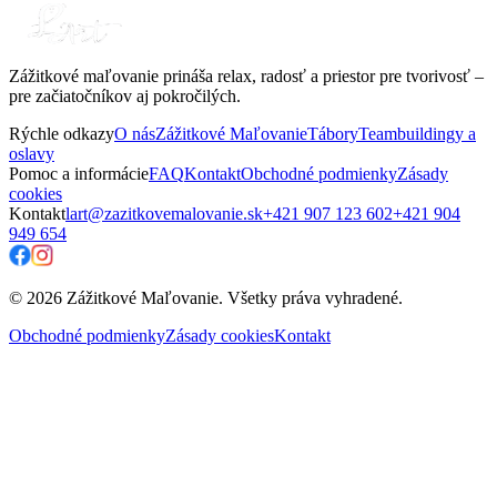
Zážitkové maľovanie prináša relax, radosť a priestor pre tvorivosť –
pre začiatočníkov aj pokročilých.
Rýchle odkazy
O nás
Zážitkové Maľovanie
Tábory
Teambuildingy a
oslavy
Pomoc a informácie
FAQ
Kontakt
Obchodné podmienky
Zásady
cookies
Kontakt
lart@zazitkovemalovanie.sk
+421 907 123 602
+421 904
949 654
© 2026 Zážitkové Maľovanie. Všetky práva vyhradené.
Obchodné podmienky
Zásady cookies
Kontakt