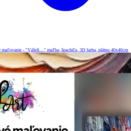
ovanie - "Vášeň…" maľba, špachtľa, 3D farba, plátno 40x40cm