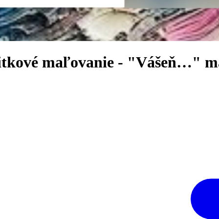
vé maľovanie - "Vášeň…" maľb