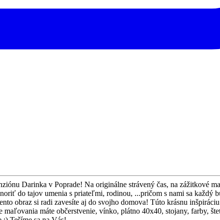
iónu Darinka v Poprade! Na originálne strávený čas, na zážitkové maľ
noriť do tajov umenia s priateľmi, rodinou, ...pričom s nami sa každý
ento obraz si radi zavesíte aj do svojho domova! Túto krásnu inšpirá
 maľovania máte občerstvenie, vínko, plátno 40x40, stojany, farby, šte
e :) Tešíme sa na Vás!