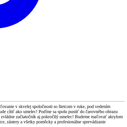
ovanie v skvelej spoločnosti so štetcom v ruke, pod vedením
 bude cítiť ako umelec! Poďme sa spolu pustiť do čarovného obrazu
ciu zvládne začiatočník aj pokročilý umelec! Budeme maľovať akrylom
tce, zástery a všetky pomôcky a profesionálne sprevádzanie