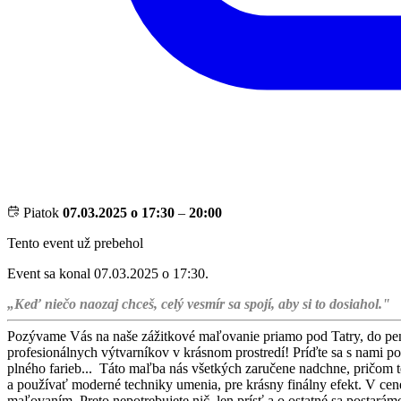
Piatok
07.03.2025 o 17:30
–
20:00
Tento event už prebehol
Event sa konal 07.03.2025 o 17:30.
„Keď niečo naozaj chceš, celý vesmír sa spojí, aby si to dosiahol."
Pozývame Vás na naše zážitkové maľovanie priamo pod Tatry, do penz
profesionálnych výtvarníkov v krásnom prostredí! Príďte sa s nami po
plného farieb... Táto maľba nás všetkých zaručene nadchne, pričom t
a používať moderné techniky umenia, pre krásny finálny efekt. V cene
maľovaním. Preto nepotrebujete nič, len prísť a o ostatné sa postarám