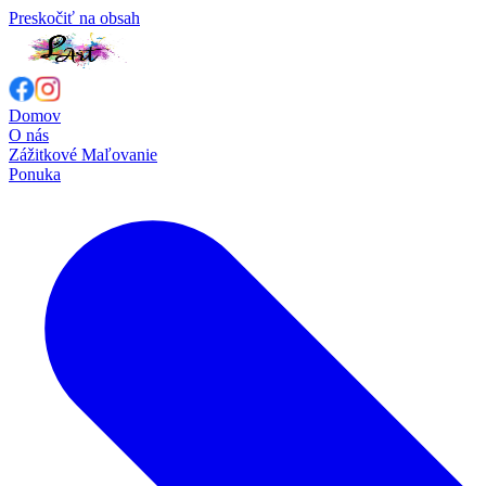
Preskočiť na obsah
Domov
O nás
Zážitkové Maľovanie
Ponuka