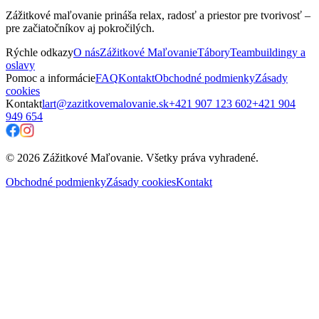
Zážitkové maľovanie prináša relax, radosť a priestor pre tvorivosť –
pre začiatočníkov aj pokročilých.
Rýchle odkazy
O nás
Zážitkové Maľovanie
Tábory
Teambuildingy a
oslavy
Pomoc a informácie
FAQ
Kontakt
Obchodné podmienky
Zásady
cookies
Kontakt
lart@zazitkovemalovanie.sk
+421 907 123 602
+421 904
949 654
© 2026 Zážitkové Maľovanie. Všetky práva vyhradené.
Obchodné podmienky
Zásady cookies
Kontakt