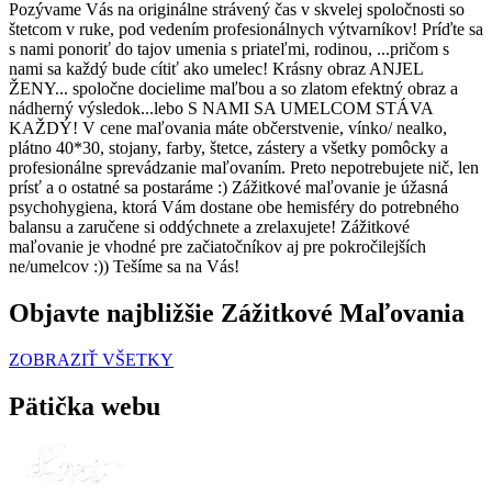
Pozývame Vás na originálne strávený čas v skvelej spoločnosti so
štetcom v ruke, pod vedením profesionálnych výtvarníkov! Príďte sa
s nami ponoriť do tajov umenia s priateľmi, rodinou, ...pričom s
nami sa každý bude cítiť ako umelec! Krásny obraz ANJEL
ŽENY... spoločne docielime maľbou a so zlatom efektný obraz a
nádherný výsledok...lebo S NAMI SA UMELCOM STÁVA
KAŽDÝ! V cene maľovania máte občerstvenie, vínko/ nealko,
plátno 40*30, stojany, farby, štetce, zástery a všetky pomôcky a
profesionálne sprevádzanie maľovaním. Preto nepotrebujete nič, len
prísť a o ostatné sa postaráme :) Zážitkové maľovanie je úžasná
psychohygiena, ktorá Vám dostane obe hemisféry do potrebného
balansu a zaručene si oddýchnete a zrelaxujete! Zážitkové
maľovanie je vhodné pre začiatočníkov aj pre pokročilejších
ne/umelcov :)) Tešíme sa na Vás!
Objavte najbližšie Zážitkové Maľovania
ZOBRAZIŤ VŠETKY
Pätička webu