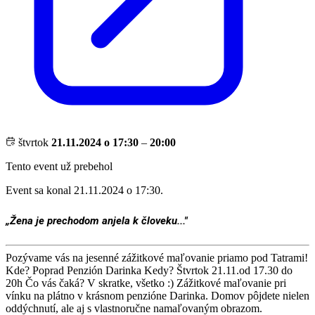
štvrtok
21.11.2024 o 17:30
–
20:00
Tento event už prebehol
Event sa konal 21.11.2024 o 17:30.
„Žena je prechodom anjela k človeku..."
Pozývame vás na jesenné zážitkové maľovanie priamo pod Tatrami!
Kde? Poprad Penzión Darinka Kedy? Štvrtok 21.11.od 17.30 do
20h Čo vás čaká? V skratke, všetko :) Zážitkové maľovanie pri
vínku na plátno v krásnom penzióne Darinka. Domov pôjdete nielen
oddýchnutí, ale aj s vlastnoručne namaľovaným obrazom.