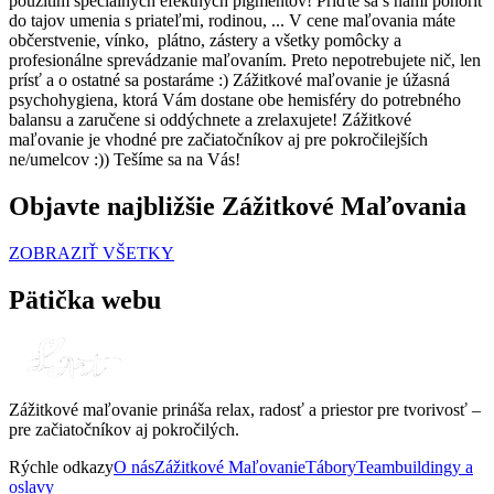
použitím špeciálnych efektných pigmentov! Príďte sa s nami ponoriť
do tajov umenia s priateľmi, rodinou, ... V cene maľovania máte
občerstvenie, vínko, plátno, zástery a všetky pomôcky a
profesionálne sprevádzanie maľovaním. Preto nepotrebujete nič, len
prísť a o ostatné sa postaráme :) Zážitkové maľovanie je úžasná
psychohygiena, ktorá Vám dostane obe hemisféry do potrebného
balansu a zaručene si oddýchnete a zrelaxujete! Zážitkové
maľovanie je vhodné pre začiatočníkov aj pre pokročilejších
ne/umelcov :)) Tešíme sa na Vás!
Objavte najbližšie Zážitkové Maľovania
ZOBRAZIŤ VŠETKY
Pätička webu
Zážitkové maľovanie prináša relax, radosť a priestor pre tvorivosť –
pre začiatočníkov aj pokročilých.
Rýchle odkazy
O nás
Zážitkové Maľovanie
Tábory
Teambuildingy a
oslavy