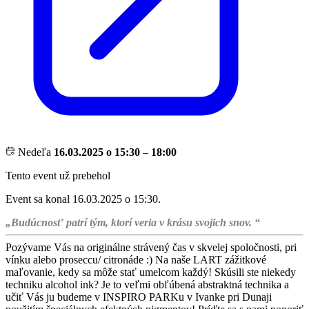
Nedeľa
16.03.2025 o 15:30
–
18:00
Tento event už prebehol
Event sa konal 16.03.2025 o 15:30.
„Budúcnosť patrí tým, ktorí veria v krásu svojich snov. “
Pozývame Vás na originálne strávený čas v skvelej spoločnosti, pri
vínku alebo proseccu/ citronáde :) Na naše LART zážitkové
maľovanie, kedy sa môže stať umelcom každý! Skúsili ste niekedy
techniku alcohol ink? Je to veľmi obľúbená abstraktná technika a
učiť Vás ju budeme v INSPIRO PARKu v Ivanke pri Dunaji