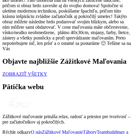
ako umelec! Táto moderná maľba všetkých zaručene nadchne,
pričom si obraz hrdo zavesíte aj do svojho domova! Spoločne si
uletíme modernou technikou, poskúšame špachtľu, pričom túto
krásnu inšpiráciu zvládne začiatočník aj pokročilý umelec! Takýto
obraz môžete následne hrdo podarovať svojim blízkym, alebo sa
ním môžete sami obdarovať. V cene maľovania máte občerstvenie,
vínko/nealko neobmedzene, plátno 40x30cm, stojany, farby, štetce,
zástery a všetky pomôcky a profi sprevádzanie maľovaním. Preto
nepotrebujete nič, len prísť a o ostatné sa postaráme 🙂 Tešíme sa na
Vás
Objavte najbližšie Zážitkové Maľovania
ZOBRAZIŤ VŠETKY
Pätička webu
Zážitkové maľovanie prináša relax, radosť a priestor pre tvorivosť –
pre začiatočníkov aj pokročilých.
Rýchle odkazy
O nás
Zážitkové Maľovanie
Tábory
Teambuildingy a