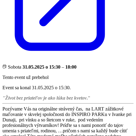
Sobota
31.05.2025 o 15:30
–
18:00
Tento event už prebehol
Event sa konal 31.05.2025 o 15:30.
"Život bez priateľov je ako lúka bez kvetov
."
Pozývame Vás na originálne strávený čas, na LART zážitkové
maľovanie v skvelej spoločnosti do INSPIRO PARKu v Ivanke pri
Dunaji, pri vínku a so štetcom v ruke, pod vedením
profesionálnych výtvarníkov! Príďte sa s nami ponoriť do tajov
umenia s priateľmi, rodinou, …pričom s nami sa každý bude cítiť