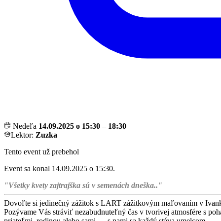
Nedeľa
14.09.2025 o 15:30
–
18:30
Lektor:
Zuzka
Tento event už prebehol
Event sa konal 14.09.2025 o 15:30.
"Všetky kvety zajtrajška sú v semenách dneška.."
Dovoľte si jedinečný zážitok s LART zážitkovým maľovaním v Ivan
Pozývame Vás stráviť nezabudnuteľný čas v tvorivej atmosfére s pohá
priateľmi, rodinou alebo sami — s nami sa každý stáva umelcom.