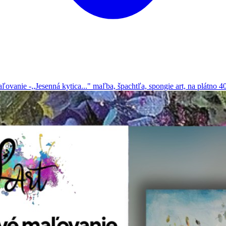
nie -,,Jesenná kytica..." maľba, špachtľa, spongie art, na plátno 