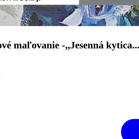
maľovanie -,,Jesenná kytica..."
i