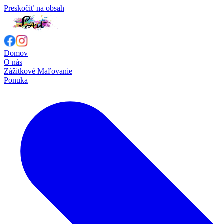
Preskočiť na obsah
Domov
O nás
Zážitkové Maľovanie
Ponuka