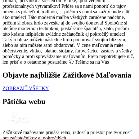
Dunaji, pri vínku a so štetcom v ruke, pod vedením
profesionálnych výtvarníkov! Príďte sa s nami ponoriť do tajov
umenia s priateľmi, rodinou, …pričom s nami sa každý bude cítiť
ako umelec! Táto moderná maľba všetkých zaručene nadchne,
pričom si obraz hrdo zavesíte aj do svojho domova! Spoločne si
uletíme modernou technikou, poskúšame špachtľu, zlato, pričom
túto krásnu inšpiráciu zvládne začiatočník aj pokročilý umelec!
Takýto obraz môžete následne hrdo podarovať svojim blízkym,
alebo sa ním môžete sami obdarovať. V cene maľovania máte
občerstvenie, vínko, plátno, stojany, farby, štetce, zástery a všetky
pomôcky a profi sprevádzanie maľovaním. Preto nepotrebujete nič,
len prísť a o ostatné sa postaráme 🙂 Tešíme sa na Vás
Objavte najbližšie Zážitkové Maľovania
ZOBRAZIŤ VŠETKY
Pätička webu
Zážitkové maľovanie prináša relax, radosť a priestor pre tvorivosť –
pre začiatočníkov aj pokročilých.