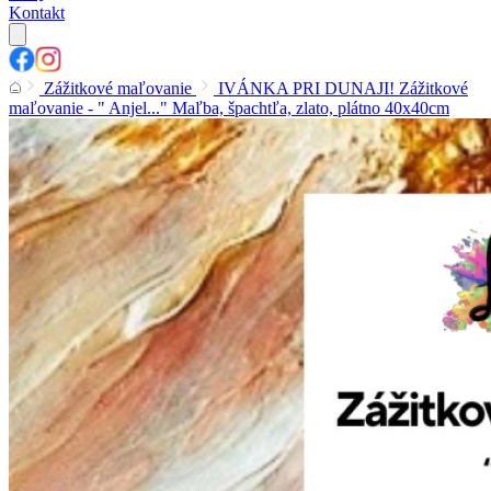
Kontakt
Zážitkové maľovanie
IVÁNKA PRI DUNAJI! Zážitkové
maľovanie - " Anjel..." Maľba, špachtľa, zlato, plátno 40x40cm