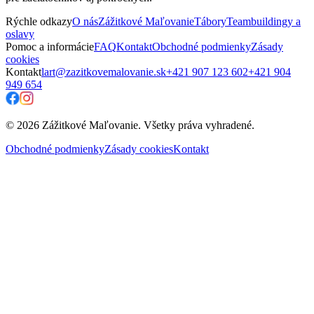
Rýchle odkazy
O nás
Zážitkové Maľovanie
Tábory
Teambuildingy a
oslavy
Pomoc a informácie
FAQ
Kontakt
Obchodné podmienky
Zásady
cookies
Kontakt
lart@zazitkovemalovanie.sk
+421 907 123 602
+421 904
949 654
© 2026 Zážitkové Maľovanie. Všetky práva vyhradené.
Obchodné podmienky
Zásady cookies
Kontakt