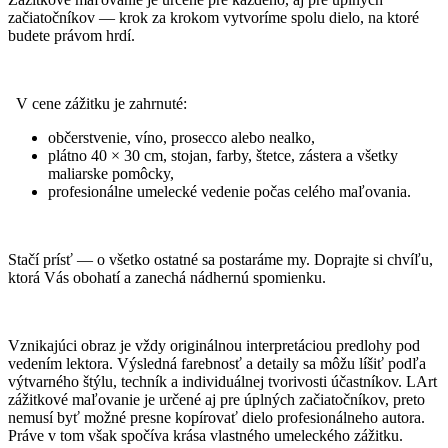
začiatočníkov — krok za krokom vytvoríme spolu dielo, na ktoré
budete právom hrdí.
V cene zážitku je zahrnuté:
občerstvenie, víno, prosecco alebo nealko,
plátno 40 × 30 cm, stojan, farby, štetce, zástera a všetky
maliarske pomôcky,
profesionálne umelecké vedenie počas celého maľovania.
Stačí prísť — o všetko ostatné sa postaráme my. Doprajte si chvíľu,
ktorá Vás obohatí a zanechá nádhernú spomienku.
Vznikajúci obraz je vždy originálnou interpretáciou predlohy pod
vedením lektora. Výsledná farebnosť a detaily sa môžu líšiť podľa
výtvarného štýlu, techník a individuálnej tvorivosti účastníkov. LArt
zážitkové maľovanie je určené aj pre úplných začiatočníkov, preto
nemusí byť možné presne kopírovať dielo profesionálneho autora.
Práve v tom však spočíva krása vlastného umeleckého zážitku.