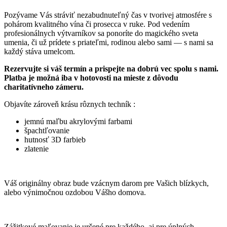
Pozývame Vás stráviť nezabudnuteľný čas v tvorivej atmosfére s
pohárom kvalitného vína či prosecca v ruke. Pod vedením
profesionálnych výtvarníkov sa ponoríte do magického sveta
umenia, či už prídete s priateľmi, rodinou alebo sami — s nami sa
každý stáva umelcom.
Rezervujte si váš termín a prispejte na dobrú vec spolu s nami.
Platba je možná iba v hotovosti na mieste z dôvodu
charitatívneho zámeru.
Objavíte zároveň krásu rôznych techník :
jemnú maľbu akrylovými farbami
špachtľovanie
hutnosť 3D farbieb
zlatenie
Váš originálny obraz bude vzácnym darom pre Vašich blízkych,
alebo výnimočnou ozdobou Vášho domova.
Zážitkové maľovanie je určené pre každého, aj pre úplných