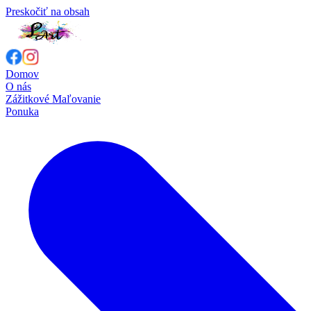
Preskočiť na obsah
Domov
O nás
Zážitkové Maľovanie
Ponuka