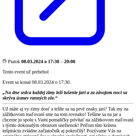
Piatok
08.03.2024 o 17:30
–
20:00
Tento event už prebehol
Event sa konal 08.03.2024 o 17:30.
„Na dne srdca každej zimy leží tušenie jari a za závojom noci sa
skrýva úsmev ranných zôr.“
Už máte aj vy zimy dosť a tešíte sa na prvé znaky jari? Tak my na
zážitkovom maľovaní sme na tom rovnako! Tešíme sa na jar a
chceme ju spolu s Vami pomaličky privítať na zážitkovom maľovaní
s týmto dokonalým obrazom snežienok! Pričom túto krásnu
inšpiráciu zvládne začiatočník aj pokročilý! Pozývame Vás na