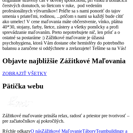
originálne strávený čas v skvelej spoločnosti, pri vínku a domácich
čerstvých donutoch, so štetcom v ruke, pod vedením
profesionálnych výtvarníkov! Príďte sa s nami ponoriť do tajov
umenia s priateľmi, rodinou, ...pričom s nami sa každý bude cítiť
ako umelec! V cene maľovania máte občerstvenie, vínko, plátna
40*30, stojany, farby, štetce, zástery a všetky pomôcky a profi
sprevádzanie maľovaním. Preto nepotrebujete nič, len prísť a o
ostatné sa postaráme :) Zážitkové maľovanie je úžasná
psychohygiena, ktorá Vám dostane obe hemisféry do potrebného
balansu a zaručene si oddýchnete a zrelaxujete! Tešíme sa na Vás!
Objavte najbližšie Zážitkové Maľovania
ZOBRAZIŤ VŠETKY
Pätička webu
Zážitkové maľovanie prináša relax, radosť a priestor pre tvorivosť –
pre začiatočníkov aj pokročilých.
Rýchle odkazy
O nás
Zážitkové Maľovanie
Tábory
Teambuildingy a