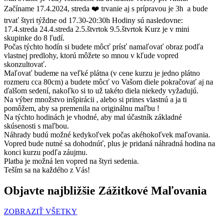
Začíname 17.4.2024, streda ❤️ trvanie aj s prípravou je 3h a bude
trvať štyri týždne od 17.30-20:30h Hodiny sú nasledovne:
17.4.streda 24.4.streda 2.5.štvrtok 9.5.štvrtok Kurz je v mini
skupinke do 8 ľudí.
Počas týchto hodín si budete môcť prísť namaľovať obraz podľa
vlastnej predlohy, ktorú môžete so mnou v kľude vopred
skonzultovať.
Maľovať budeme na veľké plátna (v cene kurzu je jedno plátno
rozmeru cca 80cm) a budete môcť vo Vašom diele pokračovať aj na
ďalšom sedení, nakoľko si to už takéto diela niekedy vyžadujú.
Na výber množstvo inšpirácii , alebo si prines vlastnú a ja ti
pomôžem, aby sa premenila na originálnu maľbu !
Na týchto hodinách je vhodné, aby mal účastník základné
skúsenosti s maľbou.
Náhrady budú možné kedykoľvek počas akéhokoľvek maľovania.
Vopred bude nutné sa dohodnúť, plus je pridaná náhradná hodina na
konci kurzu podľa záujmu.
Platba je možná len vopred na štyri sedenia.
Teším sa na každého z Vás!
Objavte najbližšie Zážitkové Maľovania
ZOBRAZIŤ VŠETKY