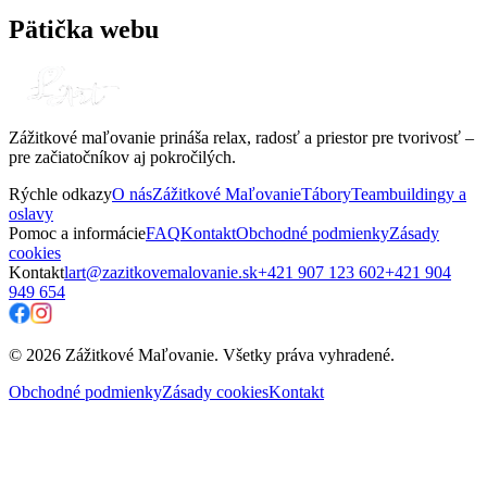
Pätička webu
Zážitkové maľovanie prináša relax, radosť a priestor pre tvorivosť –
pre začiatočníkov aj pokročilých.
Rýchle odkazy
O nás
Zážitkové Maľovanie
Tábory
Teambuildingy a
oslavy
Pomoc a informácie
FAQ
Kontakt
Obchodné podmienky
Zásady
cookies
Kontakt
lart@zazitkovemalovanie.sk
+421 907 123 602
+421 904
949 654
© 2026 Zážitkové Maľovanie. Všetky práva vyhradené.
Obchodné podmienky
Zásady cookies
Kontakt