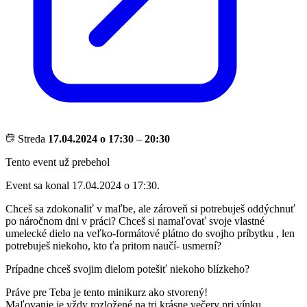
Streda
17.04.2024 o 17:30
–
20:30
Tento event už prebehol
Event sa konal 17.04.2024 o 17:30.
Chceš sa zdokonaliť v maľbe, ale zároveň si potrebuješ oddýchnuť
po náročnom dni v práci? Chceš si namaľovať svoje vlastné
umelecké dielo na veľko-formátové plátno do svojho príbytku , len
potrebuješ niekoho, kto ťa pritom naučí- usmerní?
Prípadne chceš svojim dielom potešiť niekoho blízkeho?
Práve pre Teba je tento minikurz ako stvorený!
Maľovanie je vždy rozložené na tri krásne večery pri vínku.